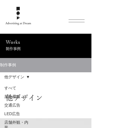
Works
制作事例
制作事例
他デザイン
すべて
他デザイン
屋外看板
交通広告
LED広告
店舗外観・内
装