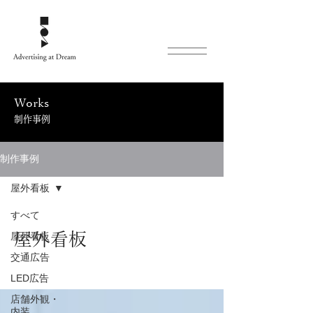
Works
制作事例
制作事例
屋外看板
すべて
屋外看板
屋外看板
交通広告
LED広告
店舗外観・
内装