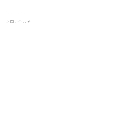
お問い合わせ
ご要件が定まっていない
状態でも構いません、
お気軽にお問い合わせください 。
Advertising at Dreamへのお問い合わせは、
こちらのフォームよりご連絡ください。