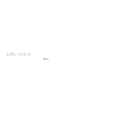
お問い合わせ
ご要件が定まっていない
状態でも構いません、
お気軽にお問い合わせください 。
川善様 屋外看板
ブロード様 屋外
Advertising at Dreamへのお問い合わせは、
こちらのフォームよりご連絡ください。