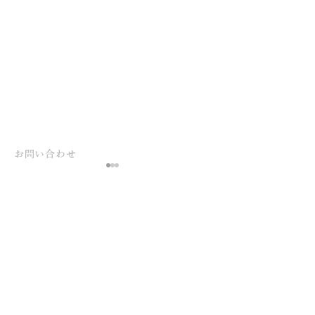
お問い合わせ
ご要件が定まっていない
状態でも構いません、
お気軽にお問い合わせください 。
俵谷板金様 店舗
Advertising at Dreamへのお問い合わせは、
自社新社屋エントランス
こちらのフォームよりご連絡ください。
社名ロゴ切り文字