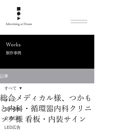
Works
制作事例
記事
すべて
総合メディカル様、つかも
すべて
と内科・循環器内科クリニ
屋外看板
ック様 看板・内装サイン
交通広告
LED広告