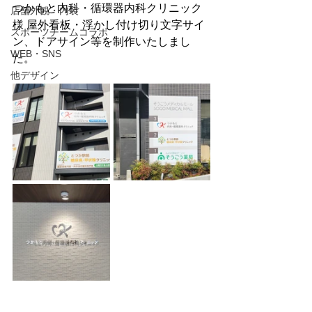
つかもと内科・循環器内科クリニック
店舗外観・内装
様 屋外看板・浮かし付け切り文字サイ
スポーツチームコラボ
ン、ドアサイン等を制作いたしまし
WEB・SNS
た。
他デザイン