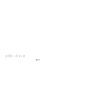
お問い合わせ
ご要件が定まっていない
状態でも構いません、
お気軽にお問い合わせください 。
Advertising at Dreamへのお問い合わせは、
完全予約制パーソナルジ
クリアカットあぴ
こちらのフォームよりご連絡ください。
ムORstudio様 ランディン
サイト