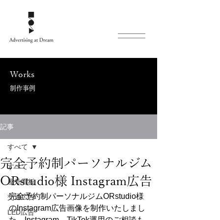
Works
制作事例
記事
すべて
完全予約制パーソナルジム
すべて
ORstudio様 Instagram広告
屋外看板
完全予約制パーソナルジムORstudio様
交通広告
のInstagram広告画像を制作いたしまし
LED広告
た。Instagram、TikTok運用のご相談も