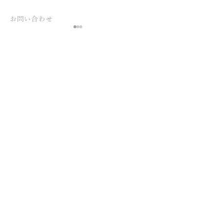
お問い合わせ
ご要件が定まっていない
状態でも構いません、
お気軽にお問い合わせください 。
俵谷板金様 店舗
Advertising at Dreamへのお問い合わせは、
自社新社屋エントランス
こちらのフォームよりご連絡ください。
社名ロゴ切り文字
つなぐ
人を、
企業を、
地域を、