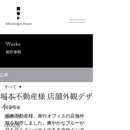
Works
制作事例
記事
すべて
堀本不動産様 店舗外観デザ
すべて
イン
屋外看板
堀本不動産様、善行オフィスの店舗外
交通広告
観を制作しました。爽やかなブルーが
LED広告
目を引くインパクトのあるデザインで