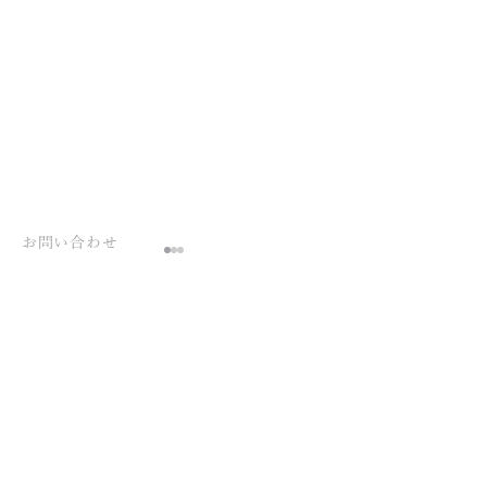
お問い合わせ
ご要件が定まっていない
状態でも構いません、
お気軽にお問い合わせください 。
Advertising at Dreamへのお問い合わせは、
完全予約制パーソナルジ
完全予約制パー
こちらのフォームよりご連絡ください。
ムORstudio様 ランディン
ムORstudio様 In