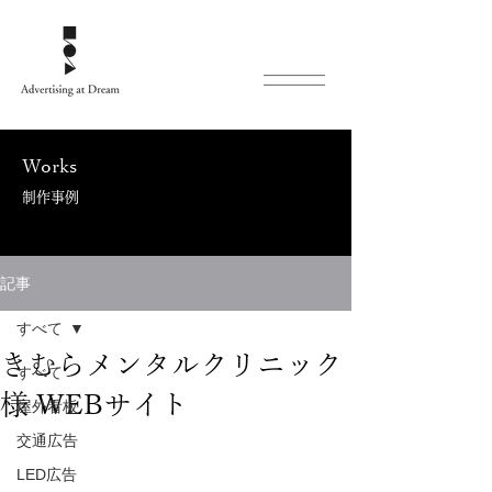
Works
制作事例
記事
すべて
きむらメンタルクリニック
すべて
様 WEBサイト
屋外看板
交通広告
LED広告